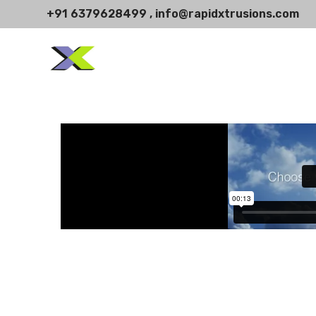
+91 6379628499 , info@rapidxtrusions.com