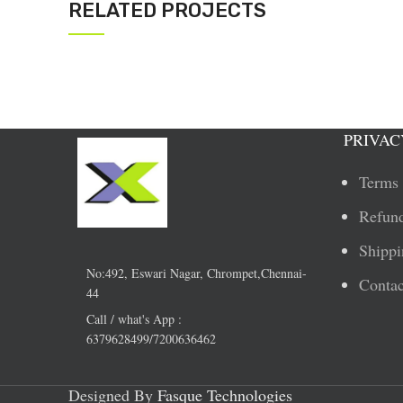
RELATED PROJECTS
A LACUS BIBENDUM PULVINAR
FURNITURE
PRIVAC
Terms 
Refund
Shippi
No:492, Eswari Nagar, Chrompet,Chennai-
Contac
44
Call / what's App :
6379628499/7200636462
Designed By
Fasque Technologies