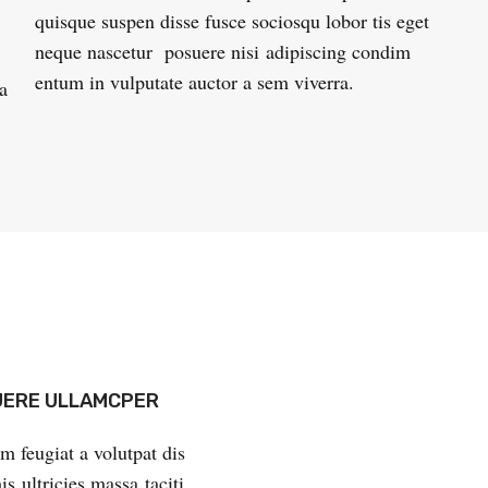
quisque suspen disse fusce sociosqu lobor tis eget
neque nascetur posuere nisi adipiscing condim
entum in vulputate auctor a sem viverra.
a
ERE ULLAMCPER
m feugiat a volutpat dis
s ultricies massa taciti